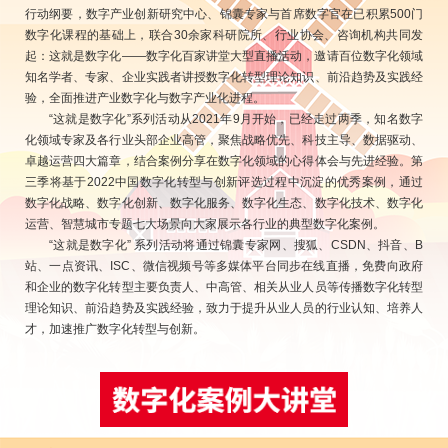
行动纲要，数字产业创新研究中心、锦囊专家与首席数字官在已积累500门
数字化课程的基础上，联合30余家科研院所、行业协会、咨询机构共同发
起：这就是数字化——数字化百家讲堂大型直播活动，邀请百位数字化领域
知名学者、专家、企业实践者讲授数字化转型理论知识、前沿趋势及实践经
验，全面推进产业数字化与数字产业化进程。
“这就是数字化”系列活动从2021年9月开始，已经走过两季，知名数字
化领域专家及各行业头部企业高管，聚焦战略优先、科技主导、数据驱动、
卓越运营四大篇章，结合案例分享在数字化领域的心得体会与先进经验。第
三季将基于2022中国数字化转型与创新评选过程中沉淀的优秀案例，通过
数字化战略、数字化创新、数字化服务、数字化生态、数字化技术、数字化
运营、智慧城市专题七大场景向大家展示各行业的典型数字化案例。
“这就是数字化” 系列活动将通过锦囊专家网、搜狐、CSDN、抖音、B
站、一点资讯、ISC、微信视频号等多媒体平台同步在线直播，免费向政府
和企业的数字化转型主要负责人、中高管、相关从业人员等传播数字化转型
理论知识、前沿趋势及实践经验，致力于提升从业人员的行业认知、培养人
才，加速推广数字化转型与创新。