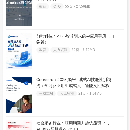
教育
CTO
55页 ۰
27.56MB
前哨科技：2026给培训人的AI应用手册（口
袋版）
教育
人力资源
82页 ۰
6.72MB
Coursera：2025弥合生成式AI技能性别鸿
沟：学习及应用生成式人工智能女性赋权研
究报告（英文版）
生成式AI
人工智能
21页 ۰
1.14MB
社会服务行业：顺周期回升趋势显现IP+、
AI+创造新机遇-250319