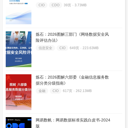
CIO
CDO
39页 ۰
3.73MB
炼石：2026图解三部门《网络数据安全风
险评估办法》
信息安全
CIO
649页 ۰
223.63MB
炼石：2026图解六部委《金融信息服务数
据分类分级指南》
金融
CIO
617页 ۰
262.13MB
网易数帆：网易数据标准实践白皮书-2024
版