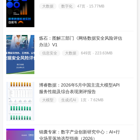
大数据
数字化
47页 ۰
15.77MB
炼石：图解三部门《网络数据安全风险评估
办法》V1
信息安全
大数据
649页 ۰
223.63MB
博睿数据：2026年5月中国主流大模型API
服务性能及综合表现测评报告
大模型
生成式AI
1页 ۰
7.62MB
锦囊专家：数字产业创新研究中心：AI+行
业场景落地选型指南（2026）