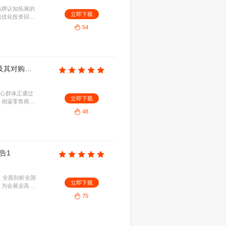
46
售趋势报告：适应新消费格局（英文版）
MB
2025-07-24
更看重个性化体验、品牌价值观与可持续性。AI及
立即下
品牌需深化全渠道融合，依托数据洞察提升敏捷性，
。
46
Sprinklr：2024 AI赋能联络中心：客户体验优化与运营效率提升报告（英文版）
33.57MB
2025-07-24
的应用，指出生成式AI与自动化技术能显著优化客户
立即下
能路由、坐席辅助与全渠道洞察，企业可有效降本增
的战略转型。
47