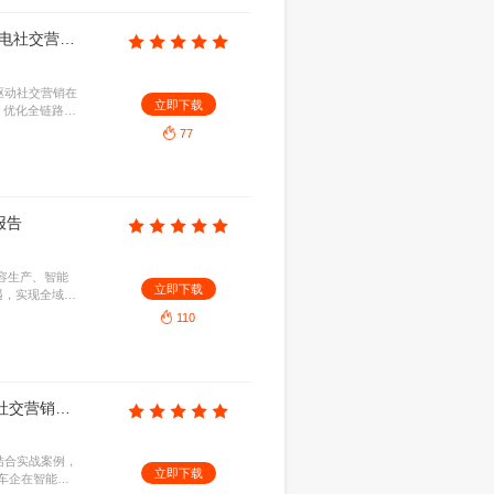
中国人工智能产业发展联盟：2026生成式引擎优化（GEO）可信生态构建研究报告
1.52MB
2026-07-28
革，剖析生成式引擎优化的核心技术路径。围绕内容
立即下
生态评估标准与治理策略，旨在规范行业秩序，提升
康可持续发展。
72
微播易＆CAAC：AI重构决策链：2026年3C数码＆家电社交营销进化报告
B
2026-07-28
与家电消费者的购买决策链，揭示AI正驱动社交营销在
立即下
验上全面进化。品牌需拥抱智能工具，优化全链路转
77