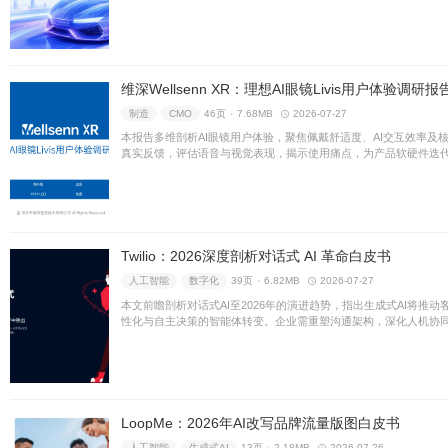
微播易＆CAA：2026
零售
CMO
58页 ۰
7.55M
本报告深度剖析AI对社交营销
交互与精准投放。前瞻未来演
销的高效增长与价值跃迁。
汽车交通
CMO
39页 ۰
16
聚焦AI赋能汽车社交营销变革
提供涵盖精准触达、AIGC内
时代实现品效合一与业务破局
维深Wellsenn XR：