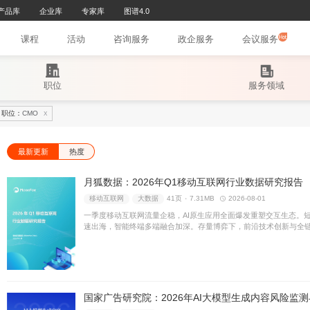
研究报告库
产品库
企业库
专家库
图谱4.0
页
文章
课程
活动
咨询服务
政
职位
职位：
CMO
X
最新更新
热度
月狐数据：2026年Q
移动互联网
大数据
41页 ۰
一季度移动互联网流量企稳，A
速出海，智能终端多端融合加
已成为驱动行业破局与高质量