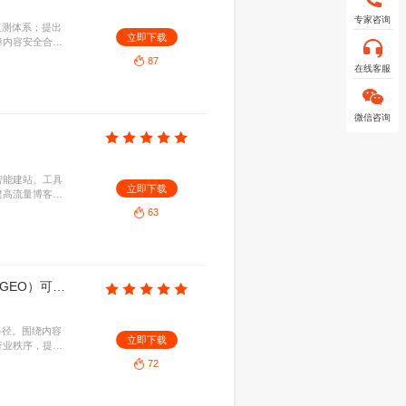
国家广告研究院：2026年AI大模型生成内容风险监测与可信治理白皮书
.89MB
2026-07-30
虚假、侵权及伦理风险，构建全链路监测体系；提出
立即下
业自律的多维可信治理框架，旨在保障内容安全合
发展。
87
年AI自动化填充博客站操作指南
B
2026-07-29
客内容自动化生成的完整流程。涵盖智能建站、工具
立即下
策略，旨在帮助用户低成本、高效构建高流量博客矩
续的商业变现。
63