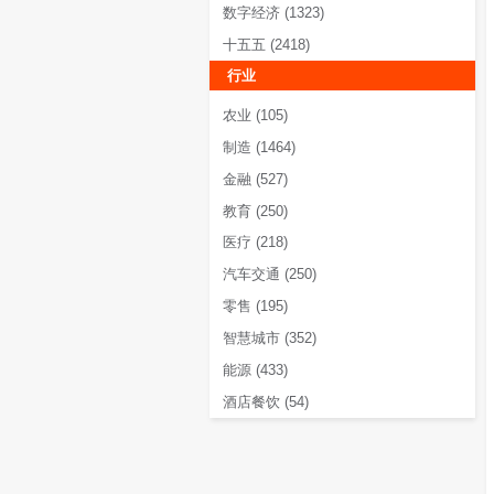
服务领域
战略
(1726)
人力资源
(128)
数字化
(3653)
出海
(279)
信创
(132)
数字经济
(1323)
十五五
(2418)
行业
农业
(105)
制造
(1464)
金融
(527)