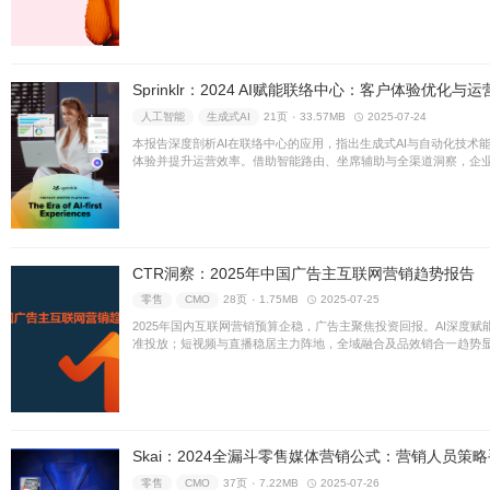
品牌强度指标。通过详实数据
济趋势对本土品牌全球竞争力
战略
人工智能
16页 ۰
4.
面向2025年，个性化战略是
用户需求并提供定制化服务。
业的业务创新与可持续商业增
零售
战略
42页 ۰
2.51MB
本报告复盘老铺黄金，剖析其“
艺、高端定位及极致体验，成
为传统珠宝业的品牌升级与价