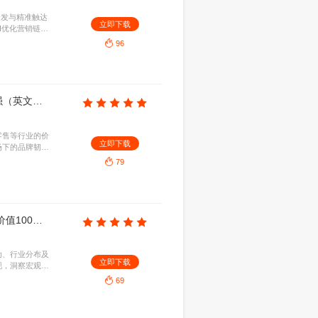
B
2026-07-27
验，聚焦佩戴舒适度、AI交互效率及核心场景。基于
立即下
现，揭示使用痛点，为产品软硬件迭代、场景拓展及
73
对话式 AI 革命白皮书
.82MB
2026-07-27
6年的演进趋势，指出生成式AI将推动客户体验向超个
立即下
。企业需重塑沟通架构，深化人机协同，借多模态交
业先机。
85
I改写品牌流量版图白皮书
2.18MB
2026-07-26