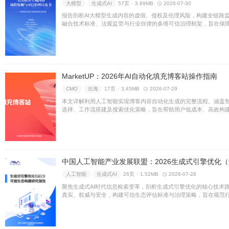
大模型
生成式AI
57页 ۰
3
报告剖析AI大模型生成内容的
融合技术标准、法规监管与行
规，护航数字经济健康可持续
MarketUP：2026
CMO
出海
17页 ۰
3.45M
本文详解利用人工智能实现博
选择、工作流搭建及搜索优化
阵，实现规模化内容产出与持