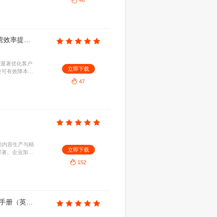
立即下
揭示矿业、金融等核心领域的商业表现，洞察宏观经
的深远影响。
69
思略特：2025个性化战略势在必行：人工智能营销赋能电信业增长研究报告（英文版）
3MB
2025-05-12
电信业增长的核心。借助AI赋能营销，企业可精准洞察
立即下
此举将显著提升客户体验与忠诚度，全面驱动电信企
长。
53
零售&社服&美护行业老铺黄金~上市以来深度复盘：为什么老铺黄金是【新消费】？——什么是品牌的【奢侈品打法】？-250330
2025-05-16
新消费”属性与“奢侈品打法”。指出其依托古法工
立即下
功塑造黄金界奢侈品属性，实现高溢价与业绩高增，
值重塑提供标杆。