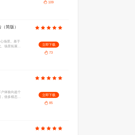
+AI重构下的社交媒体营销趋势报告
B
2026-07-28
底层逻辑的颠覆性重构，聚焦AIGC内容生产、智能
立即下
进趋势，赋能品牌把握智能化变革机遇，实现全域营
110
微播易＆CAAC：AI新智赋能发展：2026年汽车行业社交营销实战与趋势报告
.51MB
2026-07-28
，深度剖析2026年行业营销新趋势。结合实战案例，
立即下
容生成与高效转化的全链路策略，助力车企在智能化
增长。
109
理想AI眼镜Livis用户体验调研报告（简版）