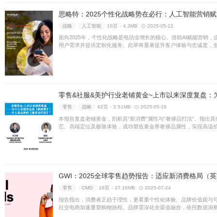
本报告剖析AI对品牌营销生态
机制，颠覆传统获客模式。同时
路、提升转化效率，在新一轮
CMO
CEO
52页 ۰
18.21
本报告全面评估全球顶尖品牌
值演变趋势。结合宏观经济与
性、增长动能及战略投资方向
金融
CEO
31页 ۰
7.46M
本报告全面评估澳洲最具价值