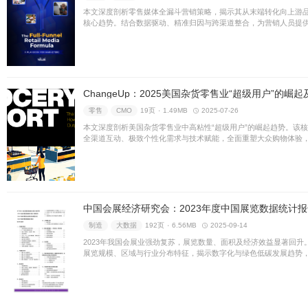
GWI：2025全球零
零售
CMO
19页 ۰
27.16
报告指出，消费者正趋于理性，
社交电商加速重塑购物旅程。
精准契合多元需求以驱动增长
人工智能
生成式AI
21页 ۰
本报告深度剖析AI在联络中心
体验并提升运营效率。借助智
效，实现向主动、个性化服务