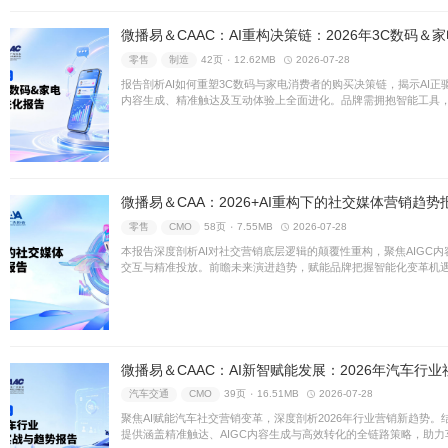
人工智能
生成式AI
26页 ۰
聚焦生成式AI时代信息检索变
真实、权威与安全，构建可信
大模型生成质量，赋能产业健
零售
制造
42页 ۰
12.62M
报告剖析AI如何重塑3C数码
内容生成、精准触达及互动体
化，以抢占未来营销先机。