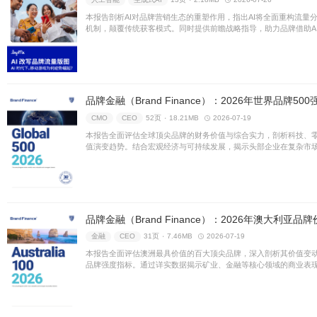
制造
CMO
46页 ۰
7.68M
本报告多维剖析AI眼镜用户体
真实反馈，评估语音与视觉表
市场普及提供策略建议。
Twilio：2026深度剖析
人工智能
数字化
39页 ۰
6
本文前瞻剖析对话式AI至202
性化与自主决策的智能体转变
互提升运营效率，抢占智能商
LoopMe：2026年A
人工智能
生成式AI
13页 ۰