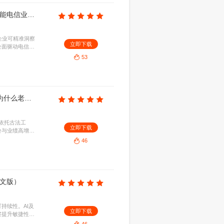
的重塑作用，指出AI将全面重构流量分发与精准触达
立即下
提供前瞻战略指导，助力品牌借助AI优化营销链
流量变革中抢占先机。
96
品牌金融（Brand Finance）：2026年世界品牌500强（英文版）
MB
2026-07-19
的财务价值与综合实力，剖析科技、零售等行业的价
立即下
可持续发展，揭示头部企业在复杂市场下的品牌韧
。
79
品牌金融（Brand Finance）：2026年澳大利亚品牌价值100强报告（英文版）
B
2026-07-19
的百大顶尖品牌，深入剖析其价值变动、行业分布及