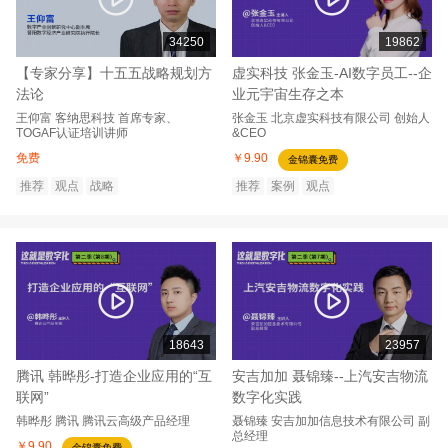
34250
19862
【专家分享】十五五战略规划方
虚实科技 张金玉-AI数字员工--企
法论
业元宇宙生存之本
王仰富
客纳思科技
首席专家、
张金玉
北京虚实科技有限公司
创始人
TOGAF认证培训讲师
&CEO
免费
￥9.90
金锦囊免费
推荐
观点
战略
推荐
案例
观点
18643
23957
腾讯 韩晔彤-打造企业应用的“互
安吉加加 聂锦臻--上汽安吉物流
联网”
数字化实践
韩晔彤
腾讯
腾讯云高级产品经理
聂锦臻
安吉加加信息技术有限公司
副
总经理
￥9.90
金锦囊免费