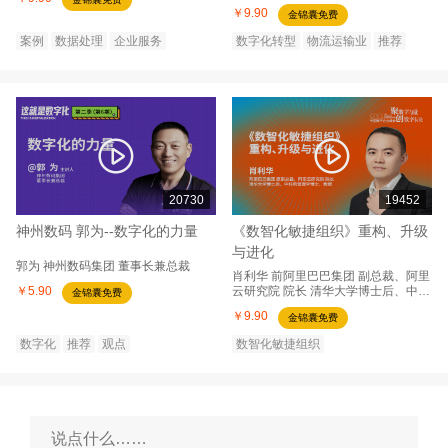
￥9.90
金锦囊免费
案例
数据处理
企业服务
数字化转型
物流运输业
推荐
20730
19452
神州数码 郭为--数字化的力量
《数智化敏捷组织》重构、升级
与进化
郭为
神州数码集团
董事长兼总裁
肖利华
前阿里巴巴集团
副总裁、阿里
￥5.90
云研究院 院长 清华大学博士后、中科
金锦囊免费
院管理学博士、教授
￥9.90
金锦囊免费
数字化
推荐
观点
数智化敏捷组织
2022中国数字企业峰会
推荐