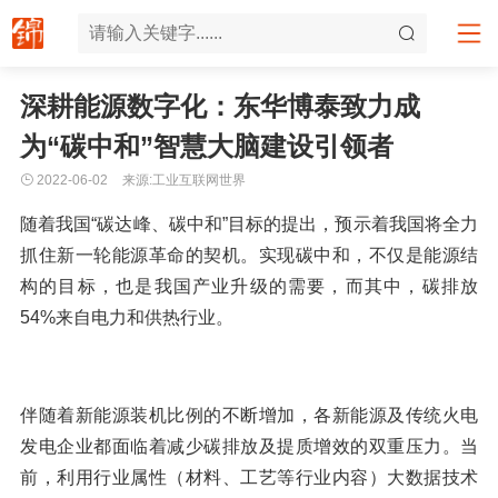
深耕能源数字化：东华博泰致力成
为“碳中和”智慧大脑建设引领者
2022-06-02
来源:工业互联网世界
随着我国“碳达峰、碳中和”目标的提出，预示着我国将全力
抓住新一轮能源革命的契机。实现碳中和，不仅是能源结
构的目标，也是我国产业升级的需要，而其中，碳排放
54%来自电力和供热行业。
伴随着新能源装机比例的不断增加，各新能源及传统火电
发电企业都面临着减少碳排放及提质增效的双重压力。当
前，利用行业属性（材料、工艺等行业内容）大数据技术