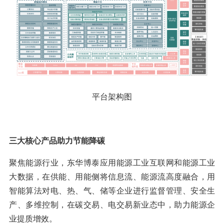
平台架构图
三大核心产品助力节能降碳
聚焦能源行业，东华博泰应用能源工业互联网和能源工业
大数据，在供能、用能侧将信息流、能源流高度融合，用
智能算法对电、热、气、储等企业进行监督管理、安全生
产、多维控制，在碳交易、电交易新业态中，助力能源企
业提质增效。