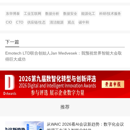
东华博泰
工业互联网
数据分析
数据安全
能源化工
科研/技术服务
CIO
CTO
供应链/生态
清洁能源
观点
碳中和
下一篇
Emotech LTD联合创始人Jan Medvesek：我预祝世界智能大会取
得巨大成功
推荐
从WAIC 2026看AI会议新趋势：数字化会议