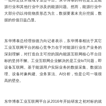
一批特定技术领域专业型平台。东华博泰的特色是立足能
源行业和其他行业中涉及的能源问题。然而，能源行业中
大部分仍以传统物质形态为主，数据要素未充分挖掘，数
据的价值日益凸显。
东华博泰总经理徐德力向记者表示，东华博泰相比于其它
工业互联网平台的核心竞争力在于对能源行业生产业务的
深刻理解，对打造自主可控的国内能源互联网核心平台目
标的坚持不懈。工业互联网企业解决的是工业IoT问题，即
设备互联网。基于能源用户实际业务的数据采集、数据治
理、设备对象构建、业务算法、AI分析，恰是公司一项很
高的壁垒。
东华博泰工业互联网平台从2016年开始研发之初对标的就