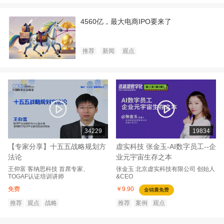
4560亿，最大电商IPO要来了
推荐
新闻
观点
34229
19834
【专家分享】十五五战略规划方
虚实科技 张金玉-AI数字员工--企
法论
业元宇宙生存之本
王仰富
客纳思科技
首席专家、
张金玉
北京虚实科技有限公司
创始人
TOGAF认证培训讲师
&CEO
免费
￥9.90
金锦囊免费
推荐
观点
战略
推荐
案例
观点