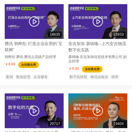
18635
23933
腾讯 韩晔彤-打造企业应用的“互
安吉加加 聂锦臻--上汽安吉物流
联网”
数字化实践
韩晔彤
腾讯
腾讯云高级产品经理
聂锦臻
安吉加加信息技术有限公司
副
总经理
￥9.90
金锦囊免费
￥9.90
金锦囊免费
案例
数据处理
企业服务
数字化转型
物流运输业
推荐
20717
19404