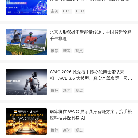
案例
CEO
CTO
北京人形双雄汇聚能量传递，中国智造诠释
千年非遗
推荐
新闻
观点
WAIC 2026 抢先看丨陈亦伦博士带队亮
相！AWE 3.5 大模型、真实产线集群、灵巧
手魔术同台，它石智航打造可信赖的物理 AI
推荐
新闻
观点
砺算将在 WAIC 展示具身智能方案，携手松
应科技共探具身 AI
推荐
新闻
观点