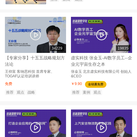
34229
19835
【专家分享】十五五战略规划方
虚实科技 张金玉-AI数字员工--企
法论
业元宇宙生存之本
王仰富
客纳思科技
首席专家、
张金玉
北京虚实科技有限公司
创始人
TOGAF认证培训讲师
&CEO
免费
￥9.90
金锦囊免费
推荐
观点
战略
推荐
案例
观点