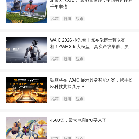
北京人形双雄汇聚能量传递，中国智造诠释
千年非遗
推荐
新闻
观点
WAIC 2026 抢先看丨陈亦伦博士带队亮
相！AWE 3.5 大模型、真实产线集群、灵巧
手魔术同台，它石智航打造可信赖的物理 AI
推荐
新闻
观点
砺算将在 WAIC 展示具身智能方案，携手松
应科技共探具身 AI
推荐
新闻
观点
4560亿，最大电商IPO要来了
推荐
新闻
观点