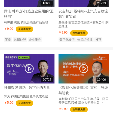
18635
23933
腾讯 韩晔彤-打造企业应用的“互
安吉加加 聂锦臻--上汽安吉物流
联网”
数字化实践
韩晔彤
腾讯
腾讯云高级产品经理
聂锦臻
安吉加加信息技术有限公司
副
总经理
￥9.90
金锦囊免费
￥9.90
金锦囊免费
案例
数据处理
企业服务
数字化转型
物流运输业
推荐
20717
19406
神州数码 郭为--数字化的力量
《数智化敏捷组织》重构、升级
与进化
郭为
神州数码集团
董事长兼总裁
肖利华
前阿里巴巴集团
副总裁、阿里
￥5.90
云研究院 院长 清华大学博士后、中科
金锦囊免费
院管理学博士、教授
￥9.90
金锦囊免费