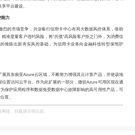
息，在线教育机构猿辅导公司宣布近日完成最新一轮3亿美
集团、经纬中国、IDG等跟投，本轮融资完成后，猿辅导
投入智能学习和其他技术研发领域，加快提升在线学习的
块链技术建设电子病例共享平台
平安智慧城市-智慧医疗承办的“2018智能医疗质量与患者
医院副院长王育透露，目前仁济医院正与平安智慧城市-智
联体电子病例共享平台建设。
用大数据提升风控能力
外经济环境和激烈的市场竞争，兴业银行信用卡中心布局
大数据等产品，精准度量客户违约风险，将"共债"高风险
增长和创新业务的推陈出新夯实风控基础，为信用卡业务