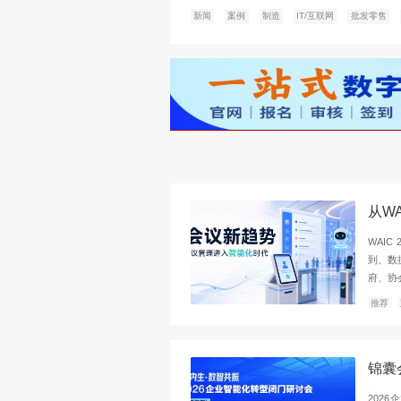
7.微软在东南亚地区扩
日前据悉，微软公司
区的客户能够在至少
常可在东南亚Azu
用性区域是Azure
本文由锦囊专家编辑
新闻
案例
制造
IT/互