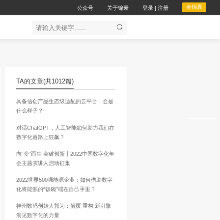
公众
企服务
会议服务
TA的文章
(共1012篇)
化转型
具备信创产品生态级适配的云
什么样子？
对话ChatGPT，人工智能如
数字化道路上狂飙？
研发与合作的方式，先后
向“变”而生 突破创新丨2022
会主题演讲人启动征集
东北生产基地、全国渠道