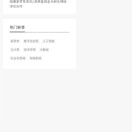
化，实现从门店到消费者的无
元融资。本轮融资由腾讯
公司的估值超过30亿美
锦囊数字化快讯丨钉钉联合支
字化企业支付
体验。
下一篇
安全论坛”上，上海交通
慧医疗进行探索，尝试
锦囊新零售资讯∣易果集团盒马
深化合作
热门标签
大数据风控体系，借助
客户拒之门外，为消费信
新零售
数字化转型
人工智
向金融科技转型保驾护
云计算
技术管理
大数据