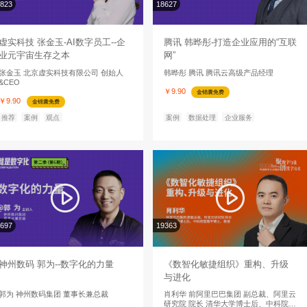
推荐
新闻
观点
砺算将在 WAIC 展示具身智能方案，携手松
人工智能的下一个演进方向，正在从纯数字世界的认知推理，
能。而这一答案，有望在即将召开的 WAIC 2026 上获得更清
推荐
新闻
观点
4560亿，最大电商IPO要来了
跨境电商巨头SHEIN获境外上市备案，拟在港IPO