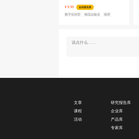
34226
【专家分享】十五五战略
法论
王仰富
客纳思科技
首席专家、T
认证培训讲师
免费
推荐
观点
战略