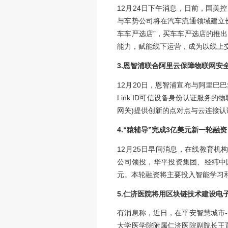
分销以及质量追溯网
业务创新平台，融合
2.国美控股与车势
12月24日下午消
与车势公司将在汽车
车车严选店”，买车
能力，赋能线下运营
3.恩智浦联合阿里
12月20日，恩智浦
Link ID可信设
网关)提供创新的点
4.“猿辅导”完成3