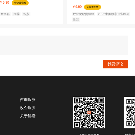
推荐
新闻
观点
19823
18627
规划方
虚实科技 张金玉-AI数字员工--企
腾讯
业元宇宙生存之本
网”
OGAF
张金玉
北京虚实科技有限公司
创始人
韩晔
&CEO
￥9.90
￥9.90
金锦囊免费
推荐
案例
观点
案例