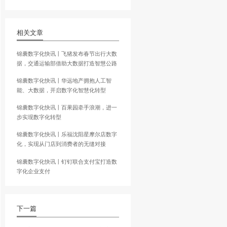
道，终端直控的互联网
2022世界500强能源企业：如
化将能源的“饭碗”端在自己手
面推进数字化转型。
神州数码创始人郭为：颠覆 重
洞见数字化的力量
战略合作关系。国美控股
，共同建立800家“买
相关文章
通过正在发展的互联网
锦囊数字化快讯丨飞猪发布春
据，交通运输部借助大数据打
锦囊数字化快讯丨华远地产拥
片(SE)，支持阿里云
能、大数据，开启数字化智慧
联网设备(如边缘节点和
锦囊数字化快讯丨百果园牵手
步实现数字化转型
锦囊数字化快讯丨乐福沈阳星