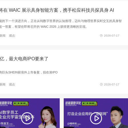
名、参会审核、二维码签到及后台数据管理支持，协助主办方
验。
案例
CEO
CTO
北京人形双雄汇聚能量传递，中国智造诠释
继福鼎茶山采茶、巴中龙舟竞渡之后，北京人形机器人创新
站，正式落地新疆赛里木湖。这片海拔超过两千米的高山湖泊
著称——对于具身智能而言，这是一片比工厂产线和城市展厅
天工 3.0 与 Omni 联袂出场：天工 3.0 挑战在草甸荒原
推荐
新闻
观点
Omni 则与冬不拉匠人在赛里木湖畔并肩而坐，用机械指尖拨
刚，再到赛里木湖的高远，"360 行，行行看天工"的版图正在
7 月 17 日-20 日，世界人工智能大会 WAIC 2026 将在上海正