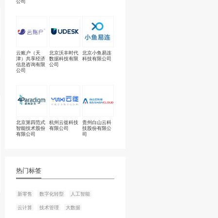
完善信息
上海商米科技
杭州湖畔网络
北
集团股份有限
技术有限公司
技
公司
游行业，对企业输出更有价
云账户（天
北京沃丰时代
北
津）共享经济
数据科技有限
科
信息咨询有限
公司
公司
北京第四范式
杭州云徙科技
贵
智能技术股份
有限公司
技