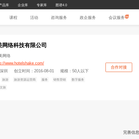
研究报告库
产品库
企业库
专家库
图谱4.0
页
文章
课程
活动
咨询服务
政
深圳市新美网络科技有限公司
机构别名：新美网络
机构官网：
http://www.hotelshake.com/
所在地：广东-深圳
创立时间：2016-08-01
规模：50人
企业服务
住
旅游
旅游资源运营商
服务
销售营销
数字服务
智慧文旅
数字文旅