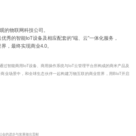
米
心”为核心价值观的物联网科技公司。
域提供丰富且优秀的智能IoT设备及相应配套的“端、
互联的商业世界，最终实现商业4.0。
.0
布了BIoT战略, 通过智能商用IoT设备、商用操作系统与IoT
字化带入到每个商业场景中，和全球生态伙伴一起构建万物互联