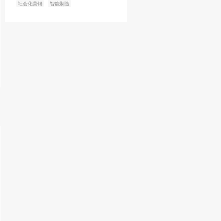
有限公司
司
热门标签
新零售
数字化转型
人工智
云计算
技术管理
大数据
社会化营销
智能制造