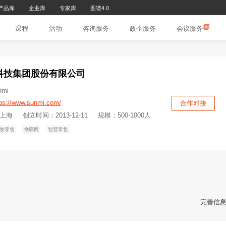
研究报告库
产品库
企业库
专家库
图谱4.0
页
文章
课程
活动
咨询服务
政
上海商米科技集团股份有限公司
机构别名：sunmi
机构官网：
https://www.sunmi.com/
所在地：上海-上海
创立时间：2013-12-11
规模：500-1
股份制企业
批发零售
物联网
智慧零售
评