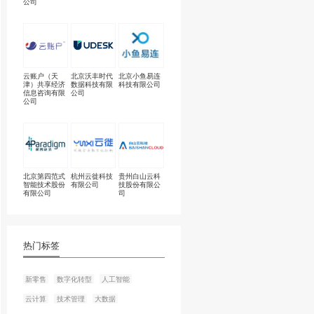
完善信息
上海商米科技
杭州湖畔网络
北
集团股份有限
技术有限公司
技
公司
云账户（天
北京沃丰时代
北
津）共享经济
数据科技有限
科
云”一体化服务，
信息咨询有限
公司
公司
云管理平台所构成的商米产品及
的商业世界，用BIoT开启
北京第四范式
杭州云徙科技
贵
智能技术股份
有限公司
技