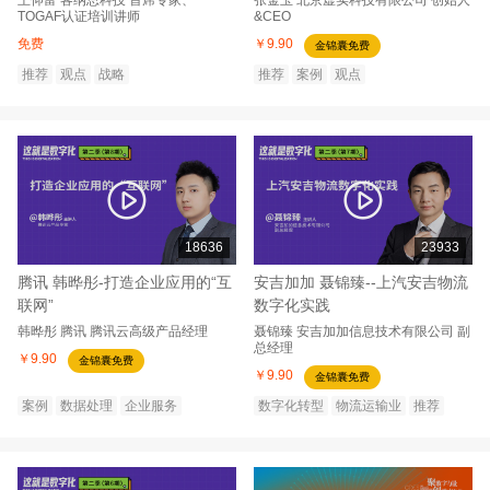
TOGAF认证培训讲师
&CEO
免费
￥9.90
金锦囊免费
推荐
观点
战略
推荐
案例
观点
18636
23933
腾讯 韩晔彤-打造企业应用的“互
安吉加加 聂锦臻--上汽安吉物流
联网”
数字化实践
韩晔彤
腾讯
腾讯云高级产品经理
聂锦臻
安吉加加信息技术有限公司
副
总经理
￥9.90
金锦囊免费
￥9.90
金锦囊免费
案例
数据处理
企业服务
数字化转型
物流运输业
推荐