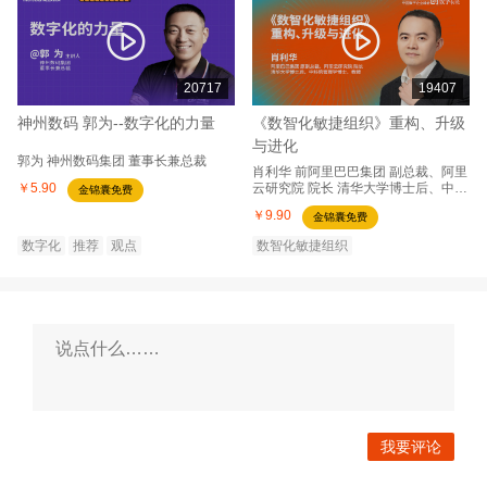
20717
19407
神州数码 郭为--数字化的力量
《数智化敏捷组织》重构、升级
与进化
郭为
神州数码集团
董事长兼总裁
肖利华
前阿里巴巴集团
副总裁、阿里
￥5.90
云研究院 院长 清华大学博士后、中科
金锦囊免费
院管理学博士、教授
￥9.90
金锦囊免费
数字化
推荐
观点
数智化敏捷组织
2022中国数字企业峰会
推荐
我要评论