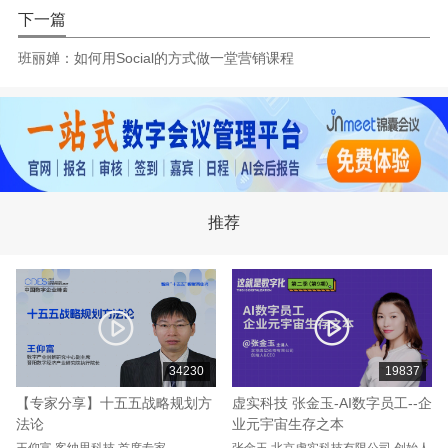
下一篇
班丽婵：如何用Social的方式做一堂营销课程
推荐
34230
19837
【专家分享】十五五战略规划方
虚实科技 张金玉-AI数字员工--企
法论
业元宇宙生存之本
王仰富
客纳思科技
首席专家、
张金玉
北京虚实科技有限公司
创始人