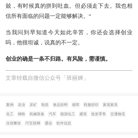
兢，有时候真的拼到吐血。但必须走下去。我也相
信所有面临的问题一定能够解决。“
当我问到早知道今天如此辛苦，你还会选择创业
吗，他很坦诚，说真的不一定。
创业的确是一条不归路。有风险，需谨慎。
文章转载自微信公众号「
班丽婵
」
案例
农业
采矿
制造
食品饮料
烟草
鞋服纺织
家居家具
化工
钢铁
机械装备
汽车
能源化工
建筑
批发零售
交通物流
住宿餐饮
IT/互联网
通信
软件信息