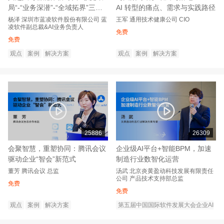
局“-“业务深潜”-“全域拓界”三步
AI 转型的痛点、需求与实践路径
实现智能跃迁
杨泽
深圳市蓝凌软件股份有限公司
蓝
王军
通用技术健康公司
CIO
凌软件副总裁&AI业务负责人
免费
免费
观点
案例
解决方案
观点
案例
解决方案
25886
26309
会聚智慧，重塑协同：腾讯会议
企业级AI平台+智能BPM，加速
驱动企业“智会”新范式
制造行业数智化运营
董芳
腾讯会议
总监
汤武
北京炎黄盈动科技发展有限责任
公司
产品技术支持部总监
免费
免费
观点
案例
解决方案
第五届中国国际软件发展大会企业AI
转型创新论坛