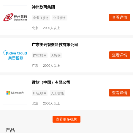
ThoughtWorks
查看
制造
人工智能
查看更多机构
北京
500-1000人
产品