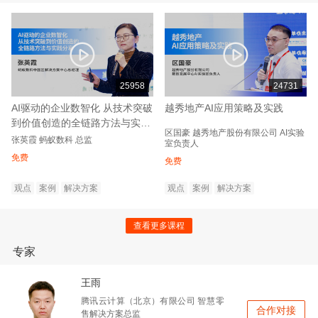
25958
24731
AI驱动的企业数智化 从技术突破
越秀地产AI应用策略及实践
到价值创造的全链路方法与实践
区国豪
越秀地产股份有限公司
AI实验
分享
张英霞
蚂蚁数科
总监
室负责人
免费
免费
观点
案例
解决方案
观点
案例
解决方案
查看更多课程
专家
王雨
腾讯云计算（北京）有限公司
智慧零
合作对接
售解决方案总监