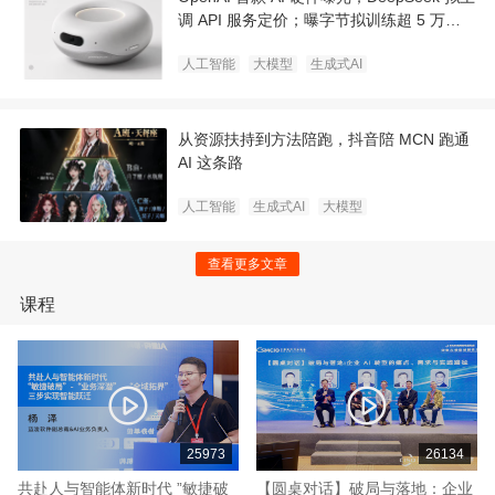
调 API 服务定价；曝字节拟训练超 5 万亿
超大参数模型｜极客早知道
人工智能
大模型
生成式AI
从资源扶持到方法陪跑，抖音陪 MCN 跑通
AI 这条路
人工智能
生成式AI
大模型
查看更多文章
课程
25973
26134
共赴人与智能体新时代 ”敏捷破
【圆桌对话】破局与落地：企业