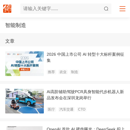
智能制造
文章
2026 中国上市公司 AI 转型十大标杆案例征
集
推荐
农业
制造
AI高阶辅助驾驶PCR具身智能代步机器人新
品发布会在深圳龙岗举行
医疗
汽车交通
CTO
OpenAI 首款 AI 硬件曝光；DeepSeek 拟上