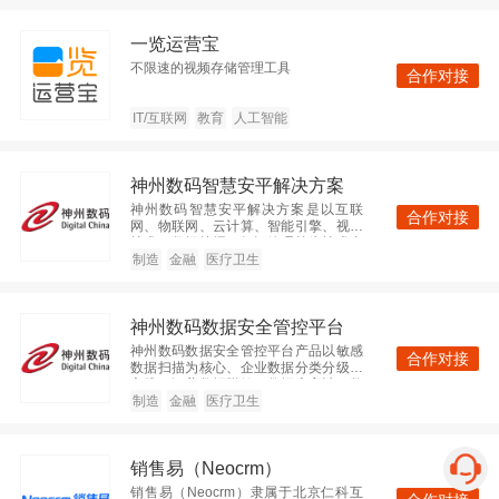
神州数码集团
一览运营宝
不限速的视频存储管理工具
查看
企业IT服务
企业服务
合作对接
北京
2000人以上
IT/互联网
教育
人工智能
神州数码智慧安平解决方案
广东美云智数科技有限公司
神州数码智慧安平解决方案是以互联
合作对接
网、物联网、云计算、智能引擎、视频
查看
IT/互联网
大数据
技术、数据挖掘、知识管理等为技术支
撑，以公安信息化为核心，通过互联
制造
金融
医疗卫生
广东
2000人以上
化、物联化、智能化的方式，促进公安
系统各个功能模块高度集成、协调运
作，实现警务信息“强度整合、高度共
神州数码数据安全管控平台
享、深度应用”之目标的警务发展新理念
和新模式。
微软（中国）有限公司
神州数码数据安全管控平台产品以敏感
合作对接
数据扫描为核心、企业数据分类分级为
主线，涵盖数据脱敏、数据库审计、数
查看
IT/互联网
人工智能
据分类分级管理、数据安全共享等多个
制造
金融
医疗卫生
子系统，覆盖“数据采集、数据传输、数
北京
2000人以上
据存储、数据处理、数据交换、数据销
毁”全生命周期，立足多样性客户场景需
销售易（Neocrm）
求，以“平台化+模块化”双模式，为企业
数据安全和未来发展保驾护航。
销售易（Neocrm）隶属于北京仁科互