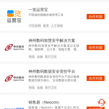
神州数码集团
一览运营宝
不限速的视频存储管理工具
查看
企业IT服务
企业服务
合作对接
北京
2000人以上
IT/互联网
教育
人工智能
神州数码智慧安平解决方案
广东美云智数科技有限公司
神州数码智慧安平解决方案是以互联
合作对接
网、物联网、云计算、智能引擎、视频
查看
IT/互联网
大数据
技术、数据挖掘、知识管理等为技术支
撑，以公安信息化为核心，通过互联
制造
金融
医疗卫生
广东
2000人以上
化、物联化、智能化的方式，促进公安
系统各个功能模块高度集成、协调运
作，实现警务信息“强度整合、高度共
神州数码数据安全管控平台
享、深度应用”之目标的警务发展新理念
和新模式。
微软（中国）有限公司
神州数码数据安全管控平台产品以敏感
合作对接
数据扫描为核心、企业数据分类分级为
主线，涵盖数据脱敏、数据库审计、数
查看
IT/互联网
人工智能
据分类分级管理、数据安全共享等多个
制造
金融
医疗卫生
子系统，覆盖“数据采集、数据传输、数
北京
2000人以上
据存储、数据处理、数据交换、数据销
毁”全生命周期，立足多样性客户场景需
销售易（Neocrm）
求，以“平台化+模块化”双模式，为企业
数据安全和未来发展保驾护航。
销售易（Neocrm）隶属于北京仁科互