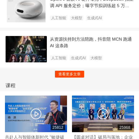
调 API 服务定价；曝字节拟训练超 5 万亿
超大参数模型｜极客早知道
人工智能
大模型
生成式AI
从资源扶持到方法陪跑，抖音陪 MCN 跑通
AI 这条路
人工智能
生成式AI
大模型
查看更多文章
课程
25812
25968
共赴人与智能体新时代 ”敏捷破
【圆桌对话】破局与落地：企业