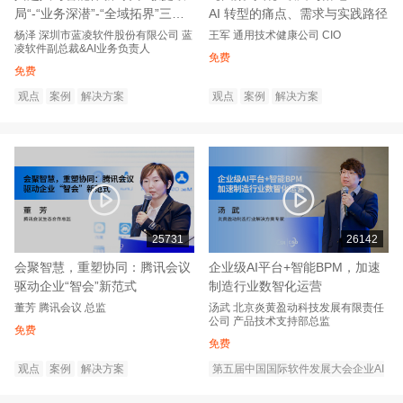
局“-“业务深潜”-“全域拓界”三步
AI 转型的痛点、需求与实践路径
实现智能跃迁
杨泽
深圳市蓝凌软件股份有限公司
蓝
王军
通用技术健康公司
CIO
凌软件副总裁&AI业务负责人
免费
免费
观点
案例
解决方案
观点
案例
解决方案
25731
26142
会聚智慧，重塑协同：腾讯会议
企业级AI平台+智能BPM，加速
驱动企业“智会”新范式
制造行业数智化运营
董芳
腾讯会议
总监
汤武
北京炎黄盈动科技发展有限责任
公司
产品技术支持部总监
免费
免费
观点
案例
解决方案
第五届中国国际软件发展大会企业AI
转型创新论坛