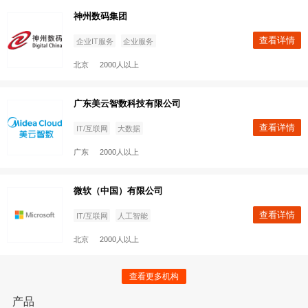
ThoughtWorks
查看
制造
人工智能
查看更多机构
北京
500-1000人
产品