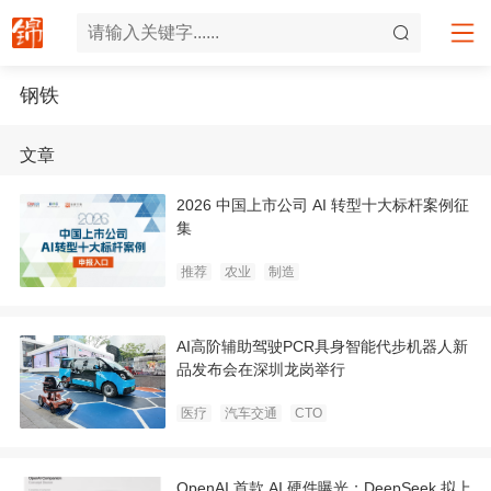
钢铁
文章
2026 中国上市公司 AI 转型十大标杆案例征
集
推荐
农业
制造
AI高阶辅助驾驶PCR具身智能代步机器人新
品发布会在深圳龙岗举行
医疗
汽车交通
CTO
OpenAI 首款 AI 硬件曝光；DeepSeek 拟上