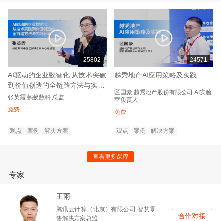
25802
24571
AI驱动的企业数智化 从技术突破
越秀地产AI应用策略及实践
到价值创造的全链路方法与实践
区国豪
越秀地产股份有限公司
AI实验
分享
张英霞
蚂蚁数科
总监
室负责人
免费
免费
观点
案例
解决方案
观点
案例
解决方案
查看更多课程
专家
王雨
腾讯云计算（北京）有限公司
智慧零
合作对接
售解决方案总监