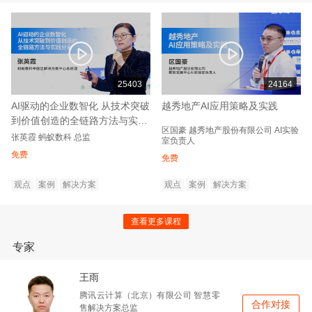
25403
24164
AI驱动的企业数智化 从技术突破
越秀地产AI应用策略及实践
到价值创造的全链路方法与实践
区国豪
越秀地产股份有限公司
AI实验
分享
张英霞
蚂蚁数科
总监
室负责人
免费
免费
观点
案例
解决方案
观点
案例
解决方案
查看更多课程
专家
王雨
腾讯云计算（北京）有限公司
智慧零
合作对接
售解决方案总监