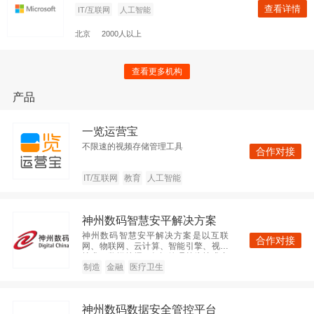
查看更多机构
产品
ThoughtWorks
一览运营宝
查看
制造
人工智能
不限速的视频存储管理工具
合作对接
北京
500-1000人
IT/互联网
教育
人工智能
神州数码集团
神州数码智慧安平解决方案
查看
企业IT服务
企业服务
神州数码智慧安平解决方案是以互联
合作对接
网、物联网、云计算、智能引擎、视频
技术、数据挖掘、知识管理等为技术支
北京
2000人以上
撑，以公安信息化为核心，通过互联
制造
金融
医疗卫生
化、物联化、智能化的方式，促进公安
系统各个功能模块高度集成、协调运
作，实现警务信息“强度整合、高度共
广东美云智数科技有限公司
神州数码数据安全管控平台
享、深度应用”之目标的警务发展新理念