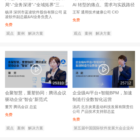
局“-“业务深潜”-“全域拓界”三步
AI 转型的痛点、需求与实践路径
实现智能跃迁
杨泽
深圳市蓝凌软件股份有限公司
蓝
王军
通用技术健康公司
CIO
凌软件副总裁&AI业务负责人
免费
免费
观点
案例
解决方案
观点
案例
解决方案
25310
25712
会聚智慧，重塑协同：腾讯会议
企业级AI平台+智能BPM，加速
驱动企业“智会”新范式
制造行业数智化运营
董芳
腾讯会议
总监
汤武
北京炎黄盈动科技发展有限责任
公司
产品技术支持部总监
免费
免费
观点
案例
解决方案
第五届中国国际软件发展大会企业AI
转型创新论坛