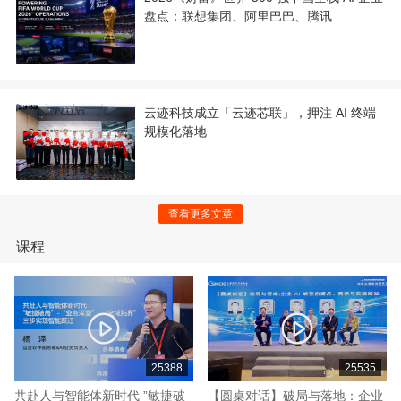
盘点：联想集团、阿里巴巴、腾讯
云迹科技成立「云迹芯联」，押注 AI 终端
规模化落地
查看更多文章
课程
25388
25535
共赴人与智能体新时代 ”敏捷破
【圆桌对话】破局与落地：企业