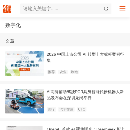
数字化
文章
2026 中国上市公司 AI 转型十大标杆案例征
集
推荐
农业
制造
AI高阶辅助驾驶PCR具身智能代步机器人新
品发布会在深圳龙岗举行
医疗
汽车交通
CTO
OpenAI 首款 AI 硬件曝光；DeepSeek 拟上