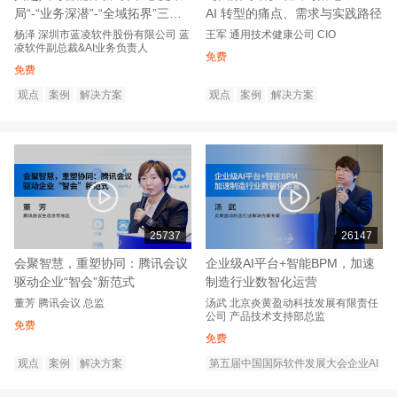
局“-“业务深潜”-“全域拓界”三步
AI 转型的痛点、需求与实践路径
实现智能跃迁
杨泽
深圳市蓝凌软件股份有限公司
蓝
王军
通用技术健康公司
CIO
凌软件副总裁&AI业务负责人
免费
免费
观点
案例
解决方案
观点
案例
解决方案
25737
26147
会聚智慧，重塑协同：腾讯会议
企业级AI平台+智能BPM，加速
驱动企业“智会”新范式
制造行业数智化运营
董芳
腾讯会议
总监
汤武
北京炎黄盈动科技发展有限责任
公司
产品技术支持部总监
免费
免费
观点
案例
解决方案
第五届中国国际软件发展大会企业AI
转型创新论坛