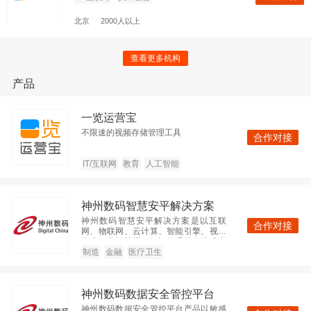
查看更多机构
产品
ThoughtWorks
查看
一览运营宝
制造
人工智能
不限速的视频存储管理工具
合作对接
北京
500-1000人
IT/互联网
教育
人工智能
神州数码集团
神州数码智慧安平解决方案
查看
企业IT服务
企业服务
神州数码智慧安平解决方案是以互联
合作对接
网、物联网、云计算、智能引擎、视频
技术、数据挖掘、知识管理等为技术支
北京
2000人以上
撑，以公安信息化为核心，通过互联
制造
金融
医疗卫生
化、物联化、智能化的方式，促进公安
系统各个功能模块高度集成、协调运
作，实现警务信息“强度整合、高度共
广东美云智数科技有限公司
神州数码数据安全管控平台
享、深度应用”之目标的警务发展新理念
和新模式。
神州数码数据安全管控平台产品以敏感