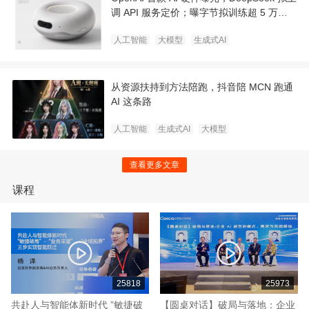
调 API 服务定价；曝字节拟训练超 5 万亿
超大参数模型｜极客早知道
人工智能
大模型
生成式AI
从资源扶持到方法陪跑，抖音陪 MCN 跑通
AI 这条路
人工智能
生成式AI
大模型
查看更多文章
课程
25818
25973
共赴人与智能体新时代 ”敏捷破
【圆桌对话】破局与落地：企业