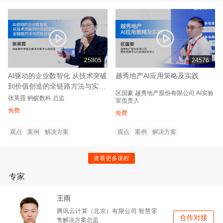
25805
24576
AI驱动的企业数智化 从技术突破
越秀地产AI应用策略及实践
到价值创造的全链路方法与实践
区国豪
越秀地产股份有限公司
AI实验
分享
张英霞
蚂蚁数科
总监
室负责人
免费
免费
观点
案例
解决方案
观点
案例
解决方案
查看更多课程
专家
王雨
腾讯云计算（北京）有限公司
智慧零
合作对接
售解决方案总监