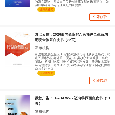
的潜在影响，并提出了促进AI健康发展的政策建议，强
调跨学科合作与伦理规范的重要性。
金锦囊免费
立即获取
景安云信：2026面向企业的AI智能体全生命周
期安全体系白皮书（85页）
发布机构：
白皮书聚焦企业级 AI 智能体规模化落地的安全痛点，构
建五层纵深防御体系，覆盖 20 类核心安全威胁，形成
“预防 - 检测 - 响应 - 进化” 闭环治理方案，兼顾技术落地
与合规要求，为企业 AI 安全建设与行业标准制定提供理
论与实践支撑。
金锦囊免费
立即获取
微软广告：The AI Web 迈向零界面白皮书（31
页）
发布机构：