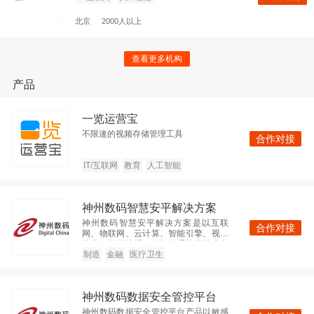
查看更多机构
产品
ThoughtWorks
查看
一览运营宝
制造
人工智能
不限速的视频存储管理工具
合作对接
北京
500-1000人
IT/互联网
教育
人工智能
神州数码集团
神州数码智慧安平解决方案
查看
企业IT服务
企业服务
神州数码智慧安平解决方案是以互联
合作对接
网、物联网、云计算、智能引擎、视频
技术、数据挖掘、知识管理等为技术支
北京
2000人以上
撑，以公安信息化为核心，通过互联
制造
金融
医疗卫生
化、物联化、智能化的方式，促进公安
系统各个功能模块高度集成、协调运
作，实现警务信息“强度整合、高度共
广东美云智数科技有限公司
神州数码数据安全管控平台
享、深度应用”之目标的警务发展新理念
和新模式。
神州数码数据安全管控平台产品以敏感