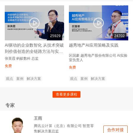
25929
24702
AI驱动的企业数智化 从技术突破
越秀地产AI应用策略及实践
到价值创造的全链路方法与实践
区国豪
越秀地产股份有限公司
AI实验
分享
张英霞
蚂蚁数科
总监
室负责人
免费
免费
观点
案例
解决方案
观点
案例
解决方案
查看更多课程
专家
王雨
腾讯云计算（北京）有限公司
智慧零
合作对接
售解决方案总监