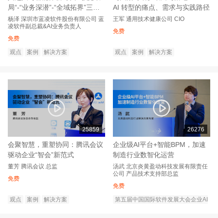
局“-“业务深潜”-“全域拓界”三步
AI 转型的痛点、需求与实践路径
实现智能跃迁
杨泽
深圳市蓝凌软件股份有限公司
蓝
王军
通用技术健康公司
CIO
凌软件副总裁&AI业务负责人
免费
免费
观点
案例
解决方案
观点
案例
解决方案
25859
26276
会聚智慧，重塑协同：腾讯会议
企业级AI平台+智能BPM，加速
驱动企业“智会”新范式
制造行业数智化运营
董芳
腾讯会议
总监
汤武
北京炎黄盈动科技发展有限责任
公司
产品技术支持部总监
免费
免费
观点
案例
解决方案
第五届中国国际软件发展大会企业AI
转型创新论坛