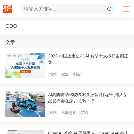
CDO
文章
2026 中国上市公司 AI 转型十大标杆案例征
集
推荐
农业
制造
AI高阶辅助驾驶PCR具身智能代步机器人新
品发布会在深圳龙岗举行
医疗
汽车交通
CTO
OpenAI 首款 AI 硬件曝光；DeepSeek 拟上