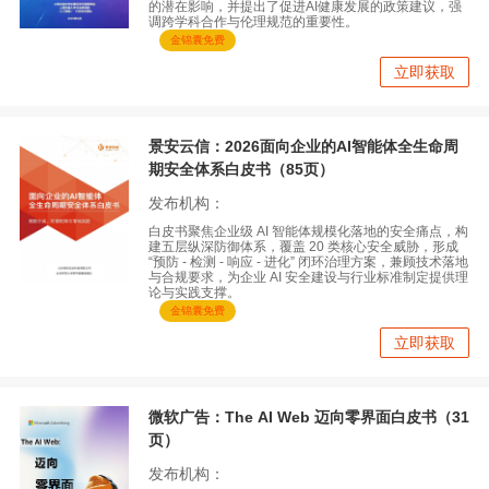
的潜在影响，并提出了促进AI健康发展的政策建议，强
调跨学科合作与伦理规范的重要性。
金锦囊免费
立即获取
景安云信：2026面向企业的AI智能体全生命周
期安全体系白皮书（85页）
发布机构：
白皮书聚焦企业级 AI 智能体规模化落地的安全痛点，构
建五层纵深防御体系，覆盖 20 类核心安全威胁，形成
“预防 - 检测 - 响应 - 进化” 闭环治理方案，兼顾技术落地
与合规要求，为企业 AI 安全建设与行业标准制定提供理
论与实践支撑。
金锦囊免费
立即获取
微软广告：The AI Web 迈向零界面白皮书（31
页）
发布机构：