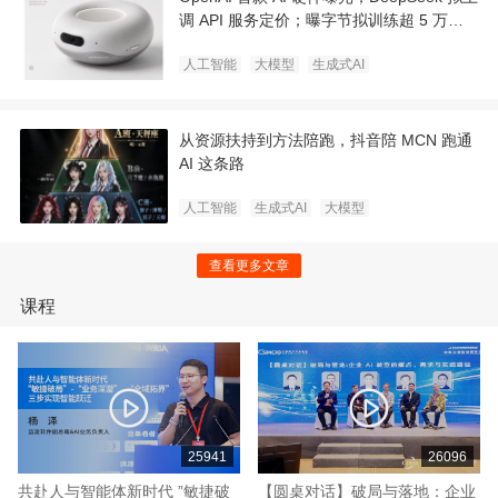
调 API 服务定价；曝字节拟训练超 5 万亿
超大参数模型｜极客早知道
人工智能
大模型
生成式AI
从资源扶持到方法陪跑，抖音陪 MCN 跑通
AI 这条路
人工智能
生成式AI
大模型
查看更多文章
课程
25941
26096
共赴人与智能体新时代 ”敏捷破
【圆桌对话】破局与落地：企业