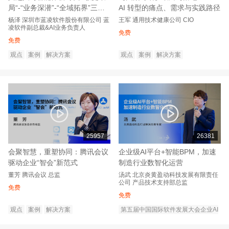
局“-“业务深潜”-“全域拓界”三步
AI 转型的痛点、需求与实践路径
实现智能跃迁
杨泽
深圳市蓝凌软件股份有限公司
蓝
王军
通用技术健康公司
CIO
凌软件副总裁&AI业务负责人
免费
免费
观点
案例
解决方案
观点
案例
解决方案
25957
26381
会聚智慧，重塑协同：腾讯会议
企业级AI平台+智能BPM，加速
驱动企业“智会”新范式
制造行业数智化运营
董芳
腾讯会议
总监
汤武
北京炎黄盈动科技发展有限责任
公司
产品技术支持部总监
免费
免费
观点
案例
解决方案
第五届中国国际软件发展大会企业AI
转型创新论坛