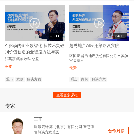
26031
24809
AI驱动的企业数智化 从技术突破
越秀地产AI应用策略及实践
到价值创造的全链路方法与实践
区国豪
越秀地产股份有限公司
AI实验
分享
张英霞
蚂蚁数科
总监
室负责人
免费
免费
观点
案例
解决方案
观点
案例
解决方案
查看更多课程
专家
王雨
腾讯云计算（北京）有限公司
智慧零
合作对接
售解决方案总监