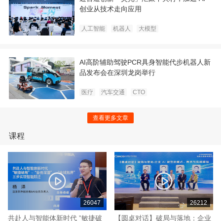
创业从技术走向应用
人工智能
机器人
大模型
AI高阶辅助驾驶PCR具身智能代步机器人新
品发布会在深圳龙岗举行
医疗
汽车交通
CTO
查看更多文章
课程
26047
26212
共赴人与智能体新时代 ”敏捷破
【圆桌对话】破局与落地：企业