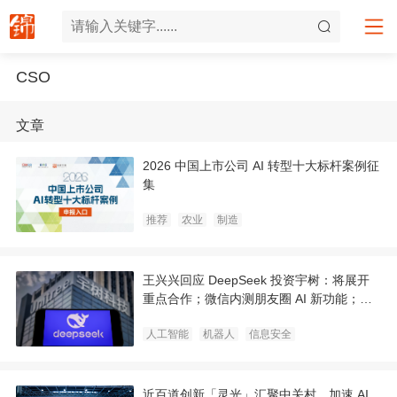
CSO
文章
2026 中国上市公司 AI 转型十大标杆案例征
集
推荐
农业
制造
王兴兴回应 DeepSeek 投资宇树：将展开
重点合作；微信内测朋友圈 AI 新功能；美
国科学家首次用AI设计出新型病毒｜极客早
人工智能
机器人
信息安全
知道
近百道创新「灵光」汇聚中关村，加速 AI