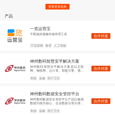
ThoughtWorks
查看更多机构
查看
制造
人工智能
产品
北京
500-1000人
一览运营宝
不限速的视频存储管理工具
合作对接
神州数码集团
IT/互联网
教育
人工智能
查看
企业IT服务
企业服务
北京
2000人以上
神州数码智慧安平解决方案
神州数码智慧安平解决方案是以互联
合作对接
网、物联网、云计算、智能引擎、视频
技术、数据挖掘、知识管理等为技术支
广东美云智数科技有限公司
撑，以公安信息化为核心，通过互联
制造
金融
医疗卫生
化、物联化、智能化的方式，促进公安
系统各个功能模块高度集成、协调运
查看
IT/互联网
大数据
作，实现警务信息“强度整合、高度共
神州数码数据安全管控平台
享、深度应用”之目标的警务发展新理念
广东
2000人以上
和新模式。
神州数码数据安全管控平台产品以敏感
合作对接
数据扫描为核心、企业数据分类分级为
主线，涵盖数据脱敏、数据库审计、数
据分类分级管理、数据安全共享等多个
制造
金融
医疗卫生
微软（中国）有限公司
子系统，覆盖“数据采集、数据传输、数