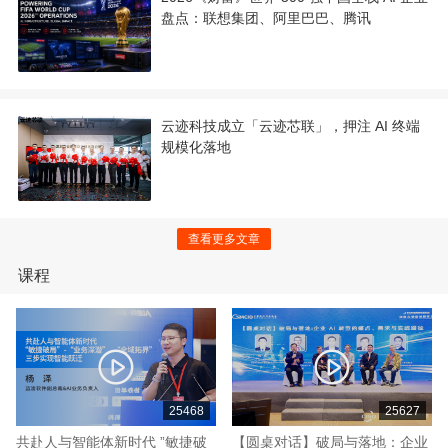
盘点：联想集团、阿里巴巴、腾讯
云迹科技成立「云迹芯联」，押注 AI 终端
规模化落地
查看更多文章
课程
25468
25627
共赴人与智能体新时代 ”敏捷破
【圆桌对话】破局与落地：企业