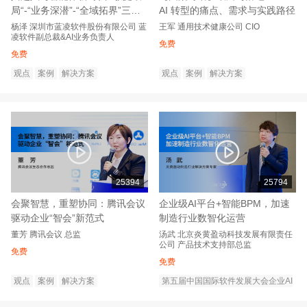
局“-“业务深潜”-“全域拓界”三步
AI 转型的痛点、需求与实践路径
实现智能跃迁
杨泽
深圳市蓝凌软件股份有限公司
蓝
王军
通用技术健康公司
CIO
凌软件副总裁&AI业务负责人
免费
免费
观点
案例
解决方案
观点
案例
解决方案
25394
25794
会聚智慧，重塑协同：腾讯会议
企业级AI平台+智能BPM，加速
驱动企业“智会”新范式
制造行业数智化运营
董芳
腾讯会议
总监
汤武
北京炎黄盈动科技发展有限责任
公司
产品技术支持部总监
免费
免费
观点
案例
解决方案
第五届中国国际软件发展大会企业AI
转型创新论坛