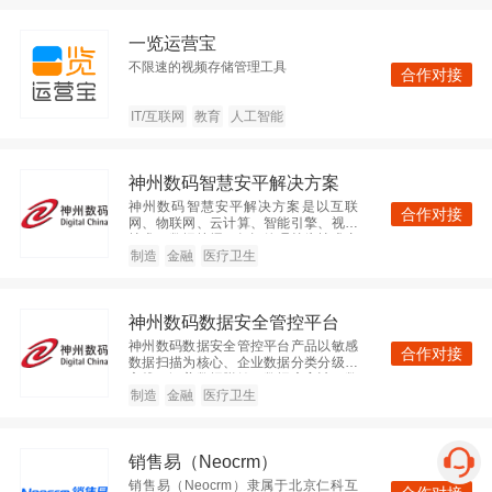
神州数码集团
一览运营宝
不限速的视频存储管理工具
查看
企业IT服务
企业服务
合作对接
北京
2000人以上
IT/互联网
教育
人工智能
神州数码智慧安平解决方案
广东美云智数科技有限公司
神州数码智慧安平解决方案是以互联
合作对接
网、物联网、云计算、智能引擎、视频
查看
IT/互联网
大数据
技术、数据挖掘、知识管理等为技术支
撑，以公安信息化为核心，通过互联
制造
金融
医疗卫生
广东
2000人以上
化、物联化、智能化的方式，促进公安
系统各个功能模块高度集成、协调运
作，实现警务信息“强度整合、高度共
神州数码数据安全管控平台
享、深度应用”之目标的警务发展新理念
和新模式。
微软（中国）有限公司
神州数码数据安全管控平台产品以敏感
合作对接
数据扫描为核心、企业数据分类分级为
主线，涵盖数据脱敏、数据库审计、数
查看
IT/互联网
人工智能
据分类分级管理、数据安全共享等多个
制造
金融
医疗卫生
子系统，覆盖“数据采集、数据传输、数
北京
2000人以上
据存储、数据处理、数据交换、数据销
毁”全生命周期，立足多样性客户场景需
销售易（Neocrm）
求，以“平台化+模块化”双模式，为企业
数据安全和未来发展保驾护航。
销售易（Neocrm）隶属于北京仁科互