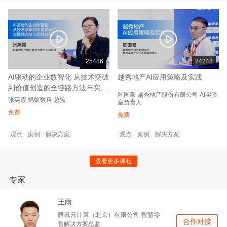
25486
24248
AI驱动的企业数智化 从技术突破
越秀地产AI应用策略及实践
到价值创造的全链路方法与实践
区国豪
越秀地产股份有限公司
AI实验
分享
张英霞
蚂蚁数科
总监
室负责人
免费
免费
观点
案例
解决方案
观点
案例
解决方案
查看更多课程
专家
王雨
腾讯云计算（北京）有限公司
智慧零
合作对接
售解决方案总监