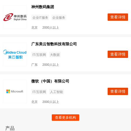
ThoughtWorks
查看
制造
人工智能
查看更多机构
北京
500-1000人
产品