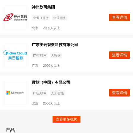
ThoughtWorks
查看
制造
人工智能
查看更多机构
北京
500-1000人
产品