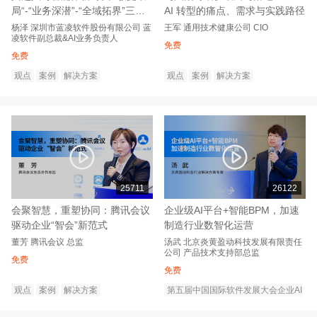
局“-“业务深潜”-“全域拓界”三步
AI 转型的痛点、需求与实践路径
实现智能跃迁
杨泽
深圳市蓝凌软件股份有限公司
蓝
王军
通用技术健康公司
CIO
凌软件副总裁&AI业务负责人
免费
免费
观点
案例
解决方案
观点
案例
解决方案
25711
26122
会聚智慧，重塑协同：腾讯会议
企业级AI平台+智能BPM，加速
驱动企业“智会”新范式
制造行业数智化运营
董芳
腾讯会议
总监
汤武
北京炎黄盈动科技发展有限责任
公司
产品技术支持部总监
免费
免费
观点
案例
解决方案
第五届中国国际软件发展大会企业AI
转型创新论坛