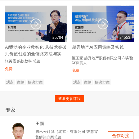
25784
24553
AI驱动的企业数智化 从技术突破
越秀地产AI应用策略及实践
到价值创造的全链路方法与实践
区国豪
越秀地产股份有限公司
AI实验
分享
张英霞
蚂蚁数科
总监
室负责人
免费
免费
观点
案例
解决方案
观点
案例
解决方案
查看更多课程
专家
王雨
腾讯云计算（北京）有限公司
智慧零
合作对接
售解决方案总监