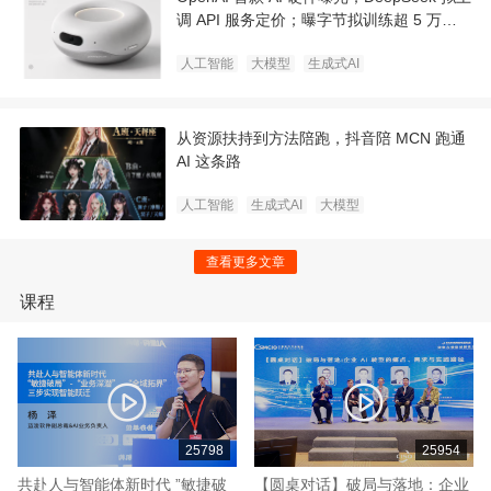
调 API 服务定价；曝字节拟训练超 5 万亿
超大参数模型｜极客早知道
人工智能
大模型
生成式AI
从资源扶持到方法陪跑，抖音陪 MCN 跑通
AI 这条路
人工智能
生成式AI
大模型
查看更多文章
课程
25798
25954
共赴人与智能体新时代 ”敏捷破
【圆桌对话】破局与落地：企业