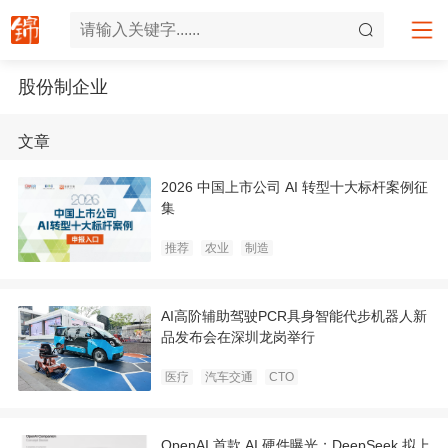
股份制企业
文章
2026 中国上市公司 AI 转型十大标杆案例征
集
推荐
农业
制造
AI高阶辅助驾驶PCR具身智能代步机器人新
品发布会在深圳龙岗举行
医疗
汽车交通
CTO
OpenAI 首款 AI 硬件曝光；DeepSeek 拟上