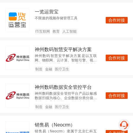
神州数码集团
一览运营宝
不限速的视频存储管理工具
查看
企业IT服务
企业服务
合作对接
北京
2000人以上
IT/互联网
教育
人工智能
神州数码智慧安平解决方案
广东美云智数科技有限公司
神州数码智慧安平解决方案是以互联
合作对接
网、物联网、云计算、智能引擎、视频
查看
IT/互联网
大数据
技术、数据挖掘、知识管理等为技术支
撑，以公安信息化为核心，通过互联
制造
金融
医疗卫生
广东
2000人以上
化、物联化、智能化的方式，促进公安
系统各个功能模块高度集成、协调运
作，实现警务信息“强度整合、高度共
神州数码数据安全管控平台
享、深度应用”之目标的警务发展新理念
和新模式。
微软（中国）有限公司
神州数码数据安全管控平台产品以敏感
合作对接
数据扫描为核心、企业数据分类分级为
主线，涵盖数据脱敏、数据库审计、数
查看
IT/互联网
人工智能
据分类分级管理、数据安全共享等多个
制造
金融
医疗卫生
子系统，覆盖“数据采集、数据传输、数
北京
2000人以上
据存储、数据处理、数据交换、数据销
毁”全生命周期，立足多样性客户场景需
销售易（Neocrm）
求，以“平台化+模块化”双模式，为企业
数据安全和未来发展保驾护航。
销售易（Neocrm）隶属于北京仁科互