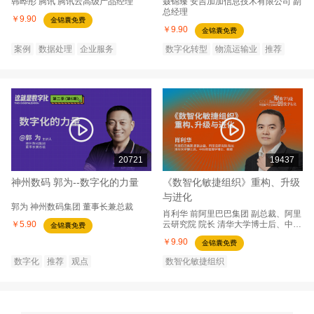
韩晔彤
腾讯
腾讯云高级产品经理
聂锦臻
安吉加加信息技术有限公司
副
总经理
￥9.90
金锦囊免费
￥9.90
金锦囊免费
案例
数据处理
企业服务
数字化转型
物流运输业
推荐
20721
19437
神州数码 郭为--数字化的力量
《数智化敏捷组织》重构、升级
与进化
郭为
神州数码集团
董事长兼总裁
肖利华
前阿里巴巴集团
副总裁、阿里
￥5.90
云研究院 院长 清华大学博士后、中科
金锦囊免费
院管理学博士、教授
￥9.90
金锦囊免费
数字化
推荐
观点
数智化敏捷组织
2022中国数字企业峰会
推荐