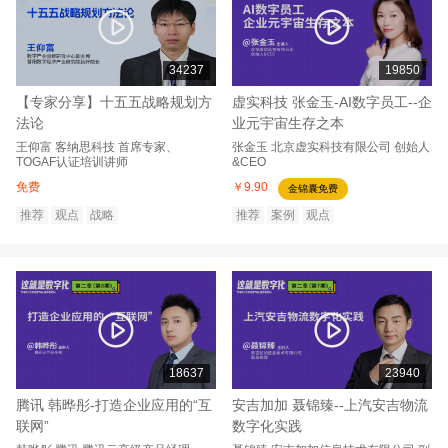
34237
19850
【专家分享】十五五战略规划方
虚实科技 张金玉-AI数字员工--企
法论
业元宇宙生存之本
王仰富
客纳思科技
首席专家、
张金玉
北京虚实科技有限公司
创始人
TOGAF认证培训讲师
&CEO
免费
￥9.90
金锦囊免费
推荐
观点
战略
推荐
案例
观点
18637
23940
腾讯 韩晔彤-打造企业应用的“互
安吉加加 聂锦臻--上汽安吉物流
联网”
数字化实践