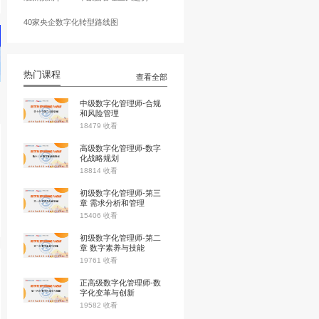
AI应用效能最大化的落地方
全连接·零距离 | 小鱼易连开启
数智化”战略，通过“智慧空
家队”新征程！
重提升。
蓝凌黄德毅：用知识赋能新组
字化转型
中国数字孪生市场究竟有多大
最新预测 | 2022年数据管理五
40家央企数字化转型路线图
热门课程
中级数字化管
和风险管理
18479 收看