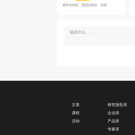
34220
【专家分享】十五五战略
法论
王仰富
客纳思科技
首席专家、T
认证培训讲师
免费
推荐
观点
战略