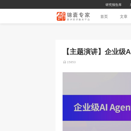
首
【主题演讲】企
15853