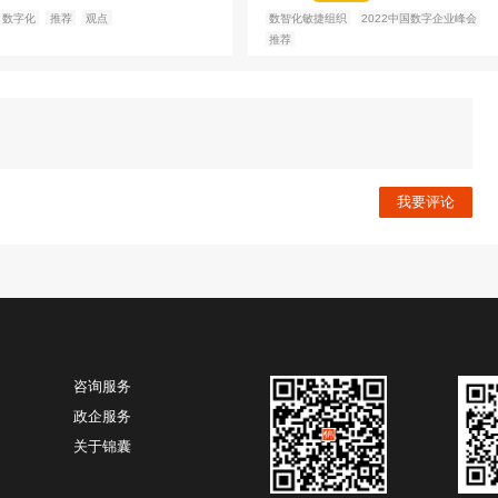
19814
18622
规划方
虚实科技 张金玉-AI数字员工--企
腾讯
业元宇宙生存之本
网”
OGAF
张金玉
北京虚实科技有限公司
创始人
韩晔
&CEO
￥9.90
￥9.90
金锦囊免费
推荐
案例
观点
案例