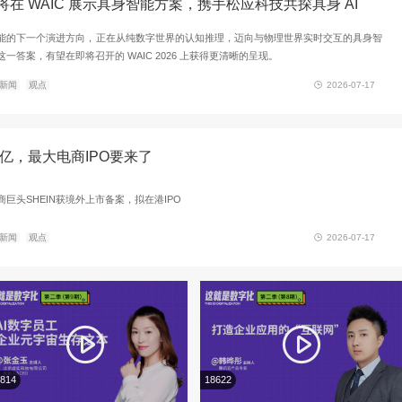
北京人形双雄汇聚能量传递，中国智造诠释
继福鼎茶山采茶、巴中龙舟竞渡之后，北京人形机器人创新
站，正式落地新疆赛里木湖。这片海拔超过两千米的高山湖泊
著称——对于具身智能而言，这是一片比工厂产线和城市展厅
天工 3.0 与 Omni 联袂出场：天工 3.0 挑战在草甸荒原
推荐
新闻
观点
Omni 则与冬不拉匠人在赛里木湖畔并肩而坐，用机械指尖拨
刚，再到赛里木湖的高远，"360 行，行行看天工"的版图正在
7 月 17 日-20 日，世界人工智能大会 WAIC 2026 将在上海正
推荐
新闻
观点
砺算将在 WAIC 展示具身智能方案，携手松