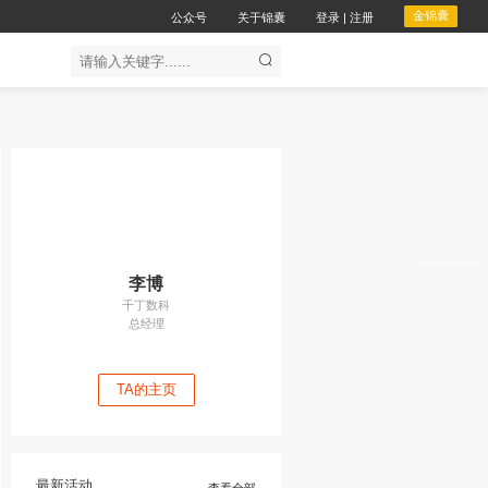
公众
企服务
会议服务
金锦囊免费
开通
李博
千丁数科
总经理
TA的主页