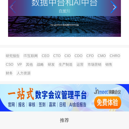
研究报告
IT/互联网
CEO
CTO
CIO
CDO
CFO
CMO
CHRO
CSO
VP
其他
战略
研发
生产制造
运营
市场营销
销售
财务
人力资源
推荐