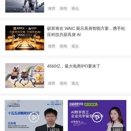
手魔术同台，它石智航打造可信赖的物理 AI
推荐
新闻
观点
砺算将在 WAIC 展示具身智能方案，携手松
应科技共探具身 AI
推荐
新闻
观点
4560亿，最大电商IPO要来了
推荐
新闻
观点
34256
19867