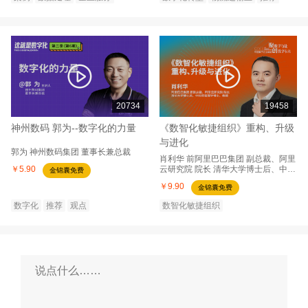
20734
19458
神州数码 郭为--数字化的力量
《数智化敏捷组织》重构、升级
与进化
郭为
神州数码集团
董事长兼总裁
肖利华
前阿里巴巴集团
副总裁、阿里
￥5.90
云研究院 院长 清华大学博士后、中科
金锦囊免费
院管理学博士、教授
￥9.90
金锦囊免费
数字化
推荐
观点
数智化敏捷组织
2022中国数字企业峰会
推荐