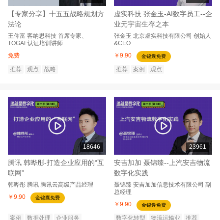
【专家分享】十五五战略规划方
虚实科技 张金玉-AI数字员工--企
法论
业元宇宙生存之本
王仰富
客纳思科技
首席专家、
张金玉
北京虚实科技有限公司
创始人
TOGAF认证培训讲师
&CEO
免费
￥9.90
金锦囊免费
推荐
观点
战略
推荐
案例
观点
18646
23961
腾讯 韩晔彤-打造企业应用的“互
安吉加加 聂锦臻--上汽安吉物流
联网”
数字化实践
韩晔彤
腾讯
腾讯云高级产品经理
聂锦臻
安吉加加信息技术有限公司
副
总经理
￥9.90
金锦囊免费
￥9.90
金锦囊免费
案例
数据处理
企业服务
数字化转型
物流运输业
推荐