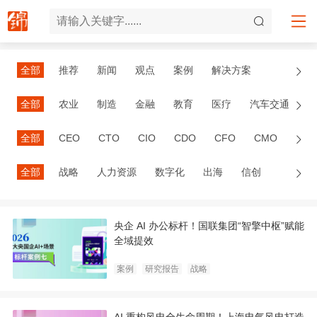
全部
推荐
新闻
观点
案例
解决方案
研究报告
全部
农业
制造
金融
教育
医疗
汽车交通
零售
智慧城市
能源
酒店餐饮
全部
CEO
CTO
CIO
CDO
CFO
CMO
VP
全部
战略
人力资源
数字化
出海
信创
数字经济
十五五
央企 AI 办公标杆！国联集团“智擎中枢”赋能
全域提效
案例
研究报告
战略