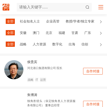
全部
社会知名人士
企业高管
教授/学者/独立专家
政府/协会/联盟官员
其他
国内院士
国际院士
全部
安徽
澳门
北京
福建
甘肃
广东
广西
贵州
海南
河北
河南
黑龙江
湖北
全部
战略
人力资源
数字化
出海
信创
湖南
吉林
江苏
江西
辽宁
内蒙古
宁夏
数字经济
十五五
青海
山东
山西
陕西
上海
四川
台湾
侯贵宾
天津
西藏
香港
新疆
云南
浙江
重庆
河北港口集团有限公司
院长
海外
合作对接
战略
IT
运营
朱博涛
独角兽猎头（保定独角兽人力资源服
合作对接
务有限公司）
董事总经理