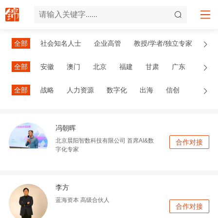
全部
社会知名人士
企业高管
教授/学者/独立专家
政府/协会/联盟官员
其他
国内院士
国际院士
全部
安徽
澳门
北京
福建
甘肃
广东
广西
贵州
海南
河北
河南
黑龙江
湖北
全部
战略
人力资源
数字化
出海
信创
湖南
吉林
江苏
江西
辽宁
内蒙古
宁夏
数字经济
十五五
青海
山东
山西
陕西
上海
四川
台湾
冯朝晖
天津
西藏
香港
新疆
云南
浙江
重庆
北京晨阳智数科技有限公司
首席AI&数
合作对接
海外
字化专家
李方
蓝海资本
高级合伙人
合作对接