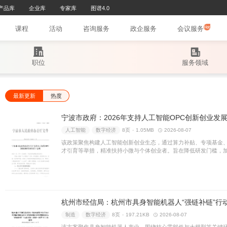
研究报告库
产品库
企业库
专家库
图谱4.0
页
文章
课程
活动
咨询服务
政
职位
最新更新
热度
宁波市政府：2026年
人工智能
数字经济
8页 ۰
该政策聚焦构建人工智能创新
才引育等举措，精准扶持小微与
转化与商业落地，打造区域产