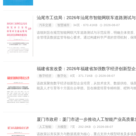
农业
制造
8页 ۰
650.89K
本报告全面解析阿根廷宏观经
合作。通过详实数据剖析市场
易投资、优化布局提供权威参
商务部外贸发展事务局：
出海
战略
11页 ۰
794.23
全面剖析埃及宏观经济、贸易
在为中国企业赴埃开展经贸合
共建“一带一路”的市场红利。
汽车交通
智慧城市
34页 ۰