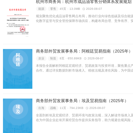
制造
人工智能
10页 ۰
1.
该方案聚焦制造业数字化转型
应用、夯实算力底座及培育创
为全国领先的“人工智能+制造
能源
零售
45页 ۰
13.0MB
规划聚焦优化成品油零售网点
化数字监管与安全管控保障市
分销体系，全面助力城市经济
商务部外贸发展事务局：