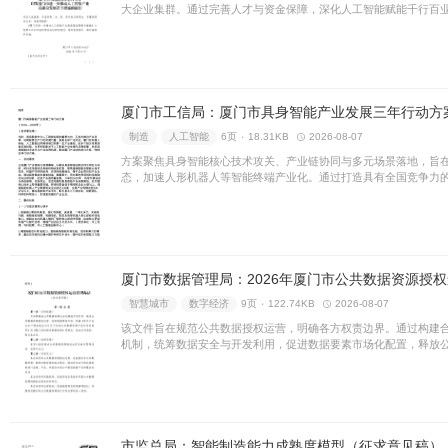
该细则旨在规范智能网联汽车
全管理及数据监管等核心要求
速自动驾驶技术商业化落地及
数字经济
数字化
8页 ۰
37
该政策聚焦数字经济创新型企
能及人才引育等十方面出台举
发创新活力，全面助推全省数
人工智能
大模型
7页 ۰
20
该政策以夯实算力与数据底座