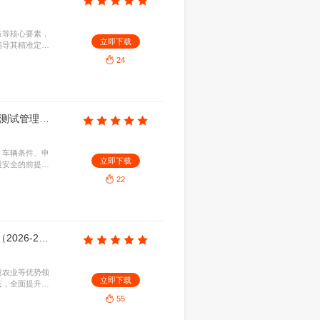
资金保障，深化人工智能赋能千行百业，推动数实深
地。
23
厦门市工信局：厦门市具身智能产业发展三年行动方案（2026—2028年）（征求意见稿）
31KB
2026-08-07
关、产业链协同与多元场景落地，旨在完善产业生
立即下
端产业化。通过打造具有全国竞争力的产业高地，全
动产业高质量发展。
28
厦门市数据管理局：2026年厦门市公共数据资源授权运营管理办法（征求意见稿）
122.74KB
2026-08-07
运营，明确各方权责边界。通过构建合规高效的运营
立即下
用，促进数据要素市场化配置，释放公共数据价值，
24