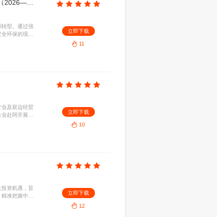
宁波市政府：宁波市深化制造业数字化转型打造“人工智能+制造”全场景开放创新高地行动方案（2026—2028年）
48MB
2026-08-07
，推动人工智能与制造业深度融合。通过开放全场景
立即下
新生态，全面提升产业智能化水平，致力将宁波打造
”开放创新高地。
9
杭州市商务局：杭州市成品油零售分销体系发展规划（2026—2030年）
2026-08-07
布局，推动行业向绿色低碳及综合能源转型。通过强
立即下
场供应，构建布局合理、竞争有序、安全环保的现代
高质量发展。
11
阿根廷贸易指南（2025年）