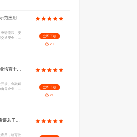
B
2026-08-07
济、贸易政策与投资环境，聚焦重点产业及双边经贸
立即下
准入、税收法规及潜在风险，为中国企业赴阿开展贸
考与战略指引。
10
埃及贸易指南（2025年）
KB
2026-08-07
环境与政策法规，深入解读市场准入及投资机遇，旨
立即下
作提供实务指导，助力规避合规风险，精准把握中埃
12
汕尾市工信局：2026年汕尾市智能网联车道路测试与示范应用管理实施细则（试行）
670.41KB
2026-08-07