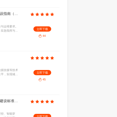
力成熟度模型（征求意见稿）
KB
2026-08-07
估框架，明确人员、技术、资源、制造等核心要素，
立即下
企业提供科学评价标准与实施路径，指导其精准定位
量智能化转型。
24
重庆市经信委：2026年重庆市智能网联汽车高速公路测试管理细则（试行）
72.96KB
2026-08-07
高速公路测试，明确了测试主体资质、车辆条件、申
立即下
完善事故处理与监管机制，在保障交通安全的前提
术创新与商业化应用。
22