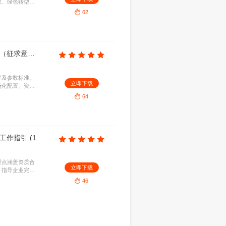
潍坊市政府：潍坊市人工智能赋能产业发展行动方案（2026-2027年）
4.86KB
2026-08-06
体经济深度融合，聚焦智能制造、智慧农业等优势领
立即下
础。通过拓展应用场景与培育创新生态，全面提升产
工业化与高质量发展。
55
宁夏回族自治区市监厅：2026公路网智能感知设施建设指南（征求意见稿）
1.22MB
2026-08-06
设施的建设目标、设备布局、技术标准与运维要求。
立即下
的感知网络，全面提升路网运行监测、应急指挥与协
展。
44