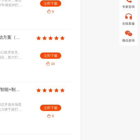
杭州市经信局：杭州市具身智能机器人“强链补链”行动方案（2026—2027年）
.21KB
2026-08-07
业，围绕核心零部件与大模型等关键环节攻关，通过
立即下
完善生态全面强链补链，旨在至2027年将杭州打造
高地。
9
杭州市经信局：杭州市加快发展人工智能终端产业行动方案（2026—2027年）
.68KB
2026-08-07
智能汽车等AI终端领域，通过强化核心技术攻关、
立即下
生态，推动人工智能与实体经济深度融合，致力打造
创新高地。
10