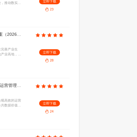
道路测试与示范应用，明确主体资质、申请流程、安
立即下
。通过构建科学严谨的管理机制，保障交通安全，加
产业高质量发展。
29
福建省发改委：2026年福建省加强数字经济创新型企业培育十条措施
1.71KB
2026-08-07
业培育，从技术攻关、数据供给、场景开放、金融赋
立即下
措。旨在梯度培育专精特新、瞪羚与独角兽企业，激
字经济高质量发展。
21
厦门市政府：厦门市进一步推动人工智能产业高质量发展若干措施
2.0KB
2026-08-07
为核心，重点支持大模型研发及多场景应用，培育壮
立即下