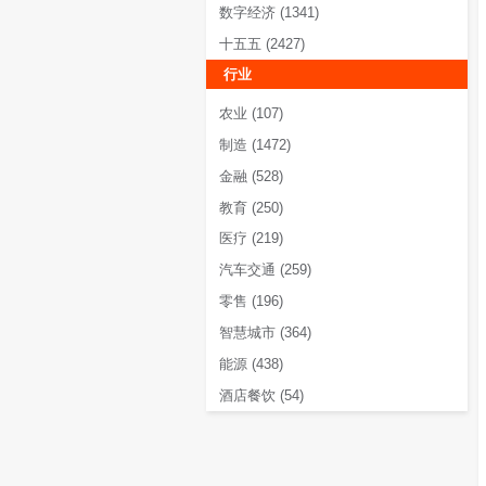
服务领域
战略
(1733)
人力资源
(128)
数字化
(3670)
出海
(282)
信创
(132)
数字经济
(1341)
十五五
(2427)
行业
农业
(107)
制造
(1472)
金融
(528)